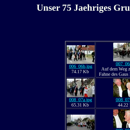
Unser 75 Jaehriges Gru
007_06
006_06b.jpg
Auf dem Weg z
74.17 Kb
Fahne des Gaus
008_07a.jpg
008_07
65.31 Kb
44.22