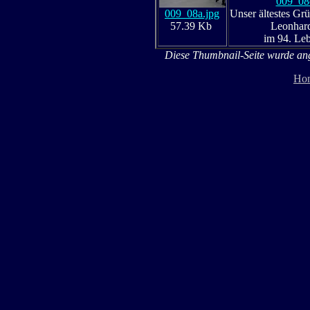
009_08
009_08a.jpg
Unser ältestes Gr
57.39 Kb
Leonhar
im 94. Le
Diese Thumbnail-Seite wurde ange
Ho