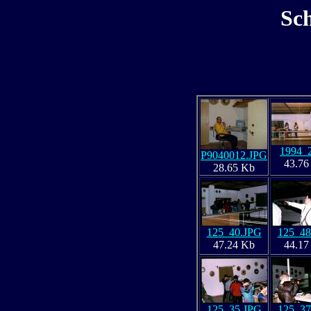
Sc
1994_2
P9040012.JPG
43.76
28.65 Kb
125_40.JPG
125_48
47.24 Kb
44.17
125_35.JPG
125_37