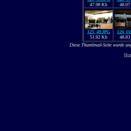
47.98 Kb
48.07
125_49.JPG
126_01
51.92 Kb
48.83
Diese Thumbnail-Seite wurde ange
Ho