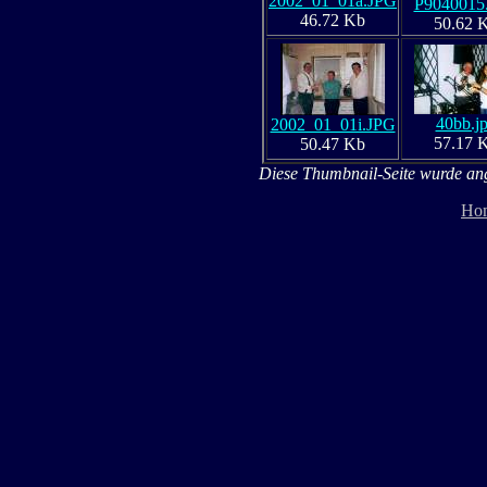
2002_01_01a.JPG
P9040015
46.72 Kb
50.62 
40bb.j
2002_01_01i.JPG
57.17 
50.47 Kb
Diese Thumbnail-Seite wurde ange
Ho