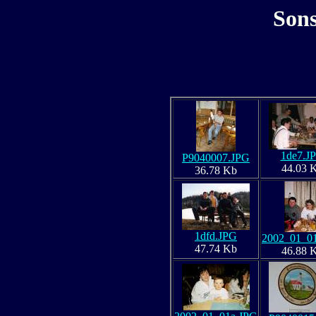
Sons
1de7.J
P9040007.JPG
44.03 
36.78 Kb
1dfd.JPG
2002_01_01
47.74 Kb
46.88 