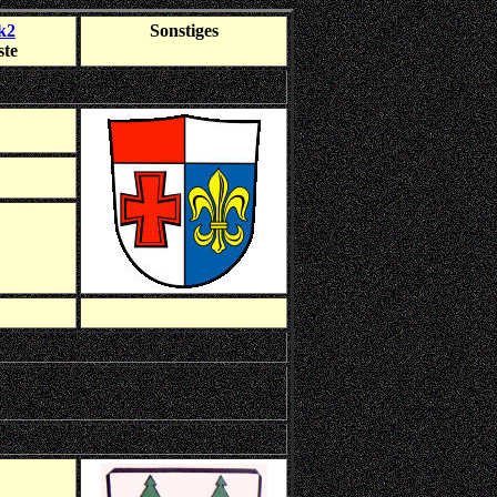
k2
Sonstiges
ste