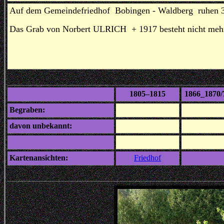
Auf dem Gemeindefriedhof Bobingen - Waldberg ruhen 3 K
Das Grab von Norbert ULRICH + 1917 besteht nicht mehr,
1805–1815
1866_1870/
Begraben:
davon unbekannt:
Kartenansichten:
Friedhof