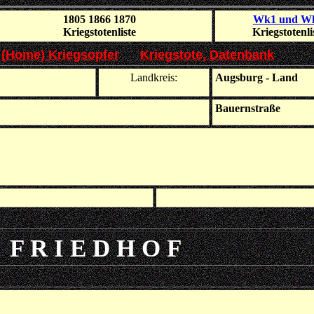
1805 1866 1870
Wk1 und W
Kriegs
toten
liste
Kriegs
toten
li
e (Home) Kriegsopfer
Kriegstote, Datenbank
Landkreis:
Augsburg - Land
Bauernstraße
F R I E D H O F