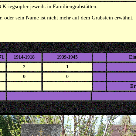
riegsopfer jeweils in Familiengrabstätten.
 oder sein Name ist nicht mehr auf dem Grabstein erwähnt.
71
1914-1918
1939-1945
Ein
2
1
0
0
Er