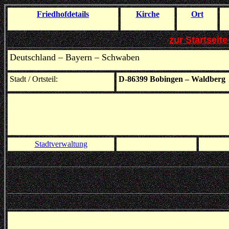
Friedhof
details
Kirche
Ort
zur Startseit
Deutschland – Bayern – Schwaben
Stadt / Ortsteil:
D-86399 Bobingen – Waldberg
Stadtverwaltung