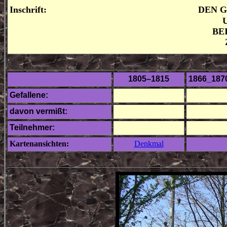
Inschrift:
DEN 
U
BEID
Z
1805–1815
1866_187
Gefallene:
davon vermißt:
Teilnehmer:
Kartenansichten:
Denkmal