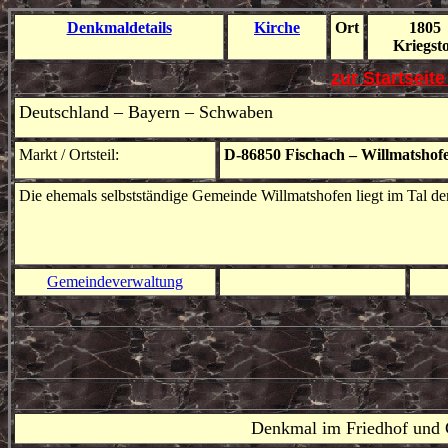
Denkmal
details
Kirche
Ort
1805
Kriegs
t
zur Startseit
Deutschland – Bayern – Schwaben
Markt / Ortsteil:
D-86850 Fischach – Willmatshof
Die ehemals selbstständige Gemeinde Willmatshofen liegt im Tal d
Gemeindeverwaltung
Denkmal im Friedhof und 