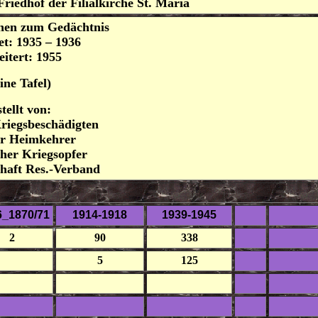
iedhof der Filialkirche St. Maria
 Gedächtnis
 1936
955
el)
n:
hädigten
ehrer
sopfer
-Verband
6_1870/71
1914-1918
1939-1945
2
90
338
5
125