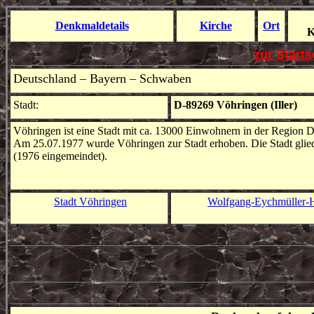
Denkmal
details
Kirche
Ort
K
zur Start
Deutschland – Bayern –
Schwaben
Stadt
:
D-89269 Vöhringen (Iller)
Vöhringen ist eine Stadt mit ca. 13000 Einwohnern in der Region
Am 25.07.1977 wurde Vöhringen zur Stadt erhoben. Die Stadt gliedert
(1976 eingemeindet).
Stadt Vöhringen
Wolfgang-Eychmüller-