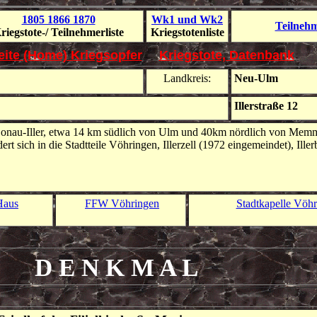
1805 1866 1870
Wk1 und Wk2
Teilneh
riegs
tote-/ Teilnehmer
liste
Kriegs
toten
liste
seite (Home) Kriegsopfer
Kriegstote, Datenbank
Landkreis:
Neu-Ulm
Illerstraße 12
 Donau-Iller, etwa 14 km südlich von Ulm und 40km nördlich von Mem
 sich in die Stadtteile Vöhringen, Illerzell (1972 eingemeindet), Ille
Haus
FFW Vöhringen
Stadtkapelle Vöh
D E N K M A L