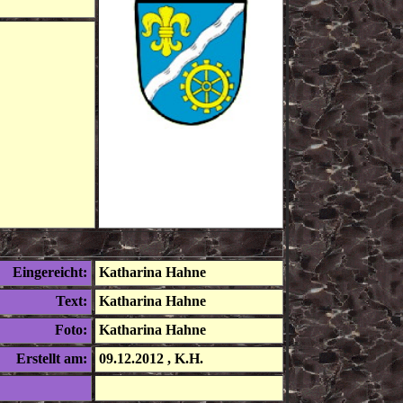
Eingereicht:
Katharina Hahne
Text:
Katharina Hahne
Foto:
Katharina Hahne
Erstellt am:
09.12.2012 , K.H.