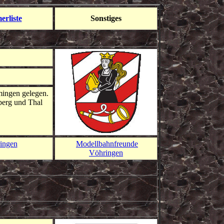
mer
liste
Sonstiges
mingen gelegen.
rberg und Thal
ringen
Modellbahnfreunde
Vöhringen