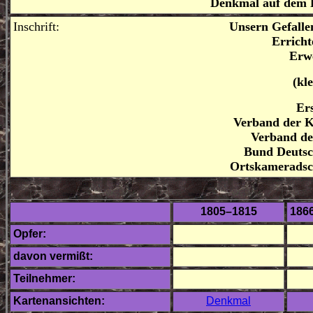
Denkmal auf dem Fr
Inschrift:
Unsern Gefallenen zum
Errichtet: 1935 –
Erweitert: 1
(kleine Taf
Erstellt vo
Verband der Kriegsbesc
Verband der Heimk
Bund Deutscher Krieg
Ortskameradschaft Res.
1805–1815
186
Opfer
:
davon vermißt:
Teilnehmer:
Kartenansichten:
Denkmal