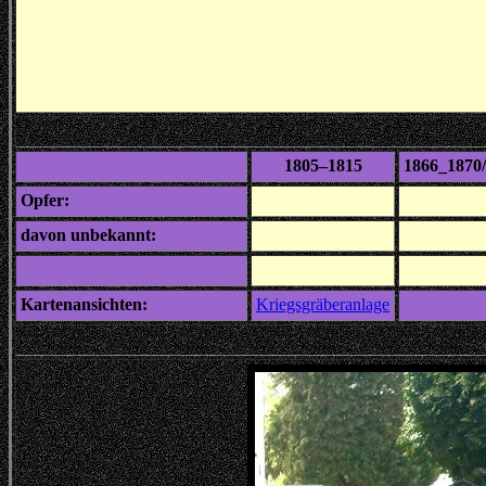
1805–1815
1866_1870
Opfer:
davon unbekannt:
Kartenansichten:
Kriegsgräberanlage