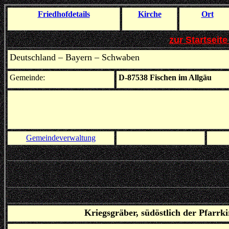
Friedhof
details
Kirche
Ort
zur Startseit
Deutschland – Bayern – Schwaben
Gemeinde:
D-87538 Fischen im Allgäu
Gemeindeverwaltung
Kriegsgräber, südöstlich der Pfarrk