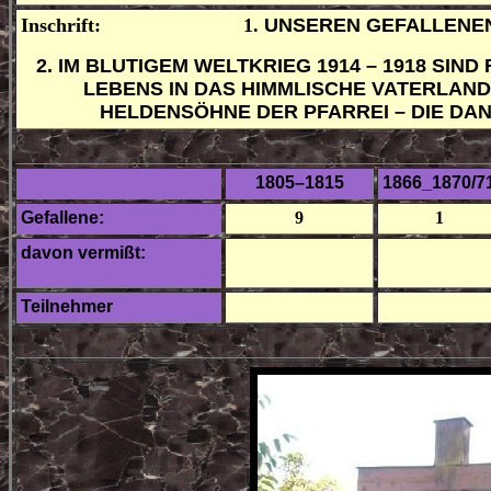
Inschrift:
1.
UNSEREN GEFALLENEN
2. IM BLUTIGEM WELTKRIEG 1914 – 1918 SIN
LEBENS IN DAS HIMMLISCHE VATERLAN
HELDENSÖHNE DER PFARREI – DIE DA
1805–1815
1866_1870/7
Gefallene:
9
1
davon vermißt:
Teilnehmer