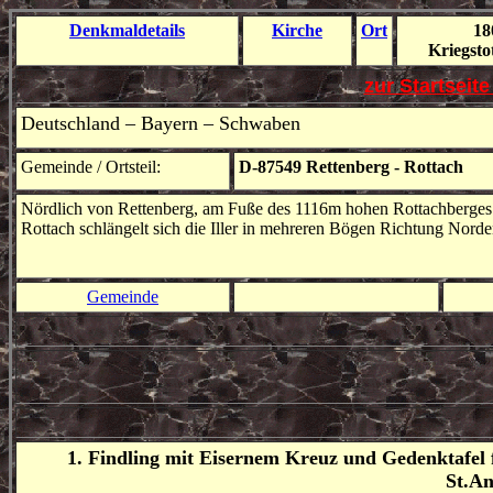
Denkmal
details
Kirche
Ort
18
Kriegs
to
zur Startseit
Deutschland – Bayern – Schwaben
Gemeinde / Ortsteil:
D-87549 Rettenberg
-
Rottach
Nördlich von Rettenberg, am Fuße des 1116m hohen Rottachberges b
Rottach schlängelt sich die Iller in mehreren Bögen Richtung Nor
Gemeinde
1. Findling mit Eisernem Kreuz und Gedenktafel fü
St.An