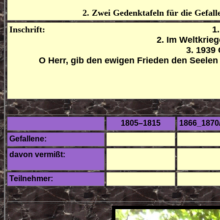
2. Zwei Gedenktafeln für die Gefal
Inschrift:
1. 
2. Im Weltkrieg
3
. 1939
O Herr, gib den ewigen Frieden den Seelen
1805–1815
1866_1870
Gefallene:
davon vermißt:
Teilnehmer: