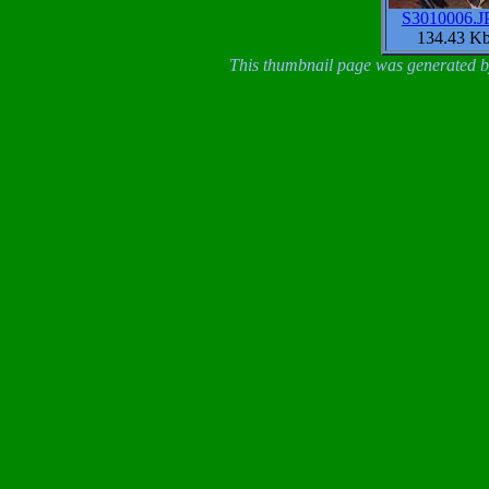
S3010006.J
134.43 K
This thumbnail page was generated by