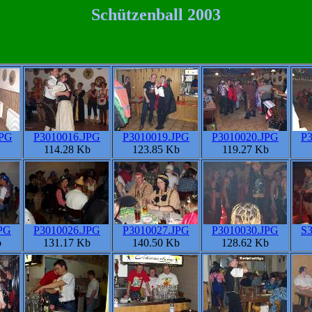
Schützenball 2003
JPG
P3010016.JPG
P3010019.JPG
P3010020.JPG
P3
114.28 Kb
123.85 Kb
119.27 Kb
PG
P3010026.JPG
P3010027.JPG
P3010030.JPG
S3
b
131.17 Kb
140.50 Kb
128.62 Kb