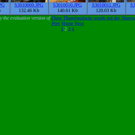
PG
S3010009.JPG
S3010010.JPG
S3010011.JPG
S3
b
132.46 Kb
140.61 Kb
120.03 Kb
 the evaluation version of
Diese Thumbnailseite wurde mit der Share
Prev
Home
Next
1
2
3
4