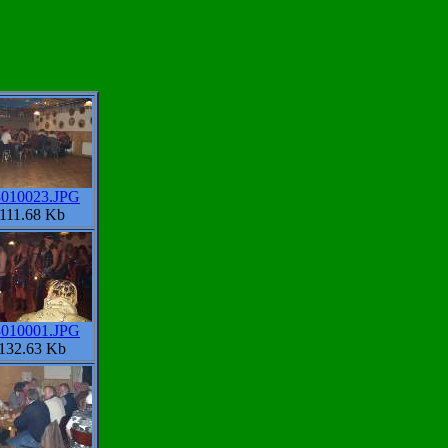
010023.JPG
111.68 Kb
010001.JPG
132.63 Kb