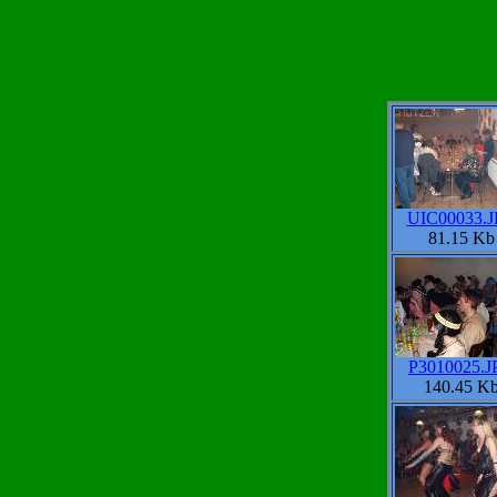
UIC00033.
81.15 Kb
P3010025.J
140.45 K