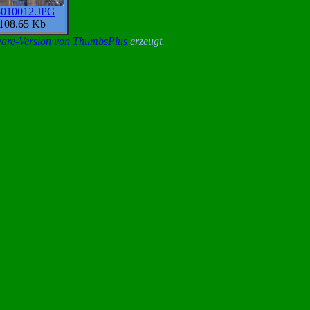
010012.JPG
108.65 Kb
ware-Version von
ThumbsPlus
erzeugt.